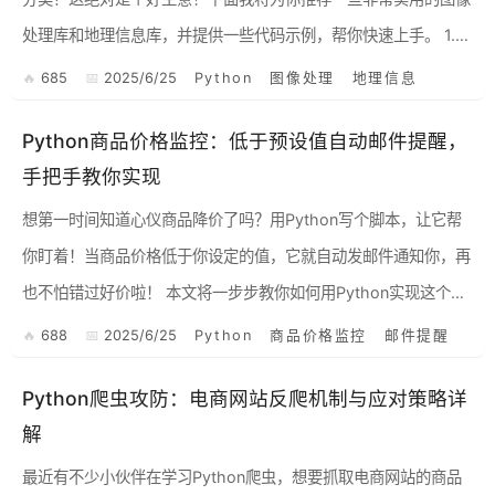
处理库和地理信息库，并提供一些代码示例，帮你快速上手。 1.
图像处理库：PIL/Pillow 首先，我们需要...
685
2025/6/25
Python
图像处理
地理信息
Python商品价格监控：低于预设值自动邮件提醒，
手把手教你实现
想第一时间知道心仪商品降价了吗？用Python写个脚本，让它帮
你盯着！当商品价格低于你设定的值，它就自动发邮件通知你，再
也不怕错过好价啦！ 本文将一步步教你如何用Python实现这个功
能，以京东为例，其他电商平台思路类似，但可能需要调...
688
2025/6/25
Python
商品价格监控
邮件提醒
Python爬虫攻防：电商网站反爬机制与应对策略详
解
最近有不少小伙伴在学习Python爬虫，想要抓取电商网站的商品