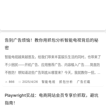
告别广告烦恼！教你用抓包分析智能电视背后的秘
密
智能电视越来越普及，给我们带来丰富娱乐生活的同时，也带来了
不少困扰——开机广告、应用推荐广告、内容植入广告……简直防
不胜防！想知道这些广告到底从哪里来？今天，我就教你一招，通
过抓包分析，揪出智能电视广告请求的域名，让你对广告来源一目
866
2025/4/26
智能电视
抓包分析
广告拦截
了然！...
Playwright实战：电商网站会员专享价抓取，避坑
指南！