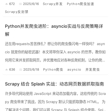
Scrapy的爬取速度，我们可以利用Python的多线程...
672
2025/6/16
Scrapy并发
Python爬虫加速
Scrapy反封禁
Python并发爬虫进阶：asyncio实战与反爬策略详
解
还在用requests苦苦挣扎？想让你的爬虫像闪电一样快吗？ asyn
cio 就是你的秘密武器！本文将带你深入 asyncio 的世界，教你如
何用它来并发抓取网页，并优雅地应对各种反爬机制，让你的爬虫
效率提升N个数量级！ 1. as...
636
2025/6/18
Python爬虫
asyncio
并发爬虫
Scrapy 结合 Splash 实战：动态网页数据抓取指南
许多现代网站使用 JavaScript 来动态加载内容，这给传统的 Scra
py 爬虫带来了挑战，因为 Scrapy 默认只能抓取静态 HTML。 为
了解决这个问题，我们可以将 Scrapy 与 Splash 结合使用。Spla