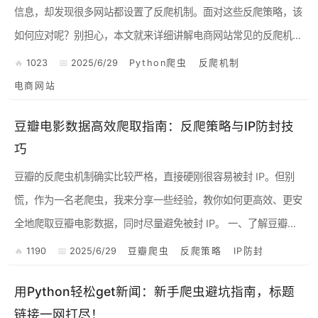
信息，却发现很多网站都设置了反爬机制。面对这些反爬策略，该
如何应对呢？别担心，本文就来详细讲解电商网站常见的反爬机
制，并提供相应的Python爬虫应对策略，助你轻松突破反爬封
1023
2025/6/29
Python爬虫
反爬机制
锁...
电商网站
豆瓣电影数据高效爬取指南：反爬策略与IP防封技
巧
豆瓣的反爬虫机制确实比较严格，直接硬刚很容易被封 IP。但别
慌，作为一名老爬虫，我来分享一些经验，教你如何更高效、更安
全地爬取豆瓣电影数据，同时尽量避免被封 IP。 一、了解豆瓣的
反爬机制 在开始之前，我们需要先了解豆瓣常见的反爬...
1190
2025/6/29
豆瓣爬虫
反爬策略
IP防封
用Python轻松get新闻：新手爬虫避坑指南，标题
链接一网打尽！