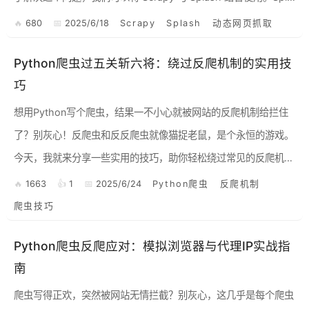
sh 是一...
680
2025/6/18
Scrapy
Splash
动态网页抓取
Python爬虫过五关斩六将：绕过反爬机制的实用技
巧
想用Python写个爬虫，结果一不小心就被网站的反爬机制给拦住
了？别灰心！反爬虫和反反爬虫就像猫捉老鼠，是个永恒的游戏。
今天，我就来分享一些实用的技巧，助你轻松绕过常见的反爬机
制，让你的爬虫畅通无阻。 1. 伪装身份：User-Age...
1663
1
2025/6/24
Python爬虫
反爬机制
爬虫技巧
Python爬虫反爬应对：模拟浏览器与代理IP实战指
南
爬虫写得正欢，突然被网站无情拦截？别灰心，这几乎是每个爬虫