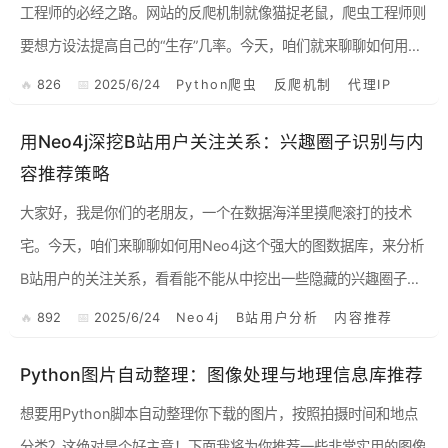
工程师的必经之路。网站的反爬机制就像猫捉老鼠，爬虫工程师则
要想方设法提高自己的“生存”几率。今天，咱们就来聊聊如何用Py
thon爬虫模拟浏览器行为和使用代理IP，有效应对各种反爬策...
826
2025/6/24
Python爬虫
反爬机制
代理IP
用Neo4j深挖B站用户关注关系：兴趣圈子识别与内
容推荐策略
大家好，我是你们的老朋友，一个在数据海洋里摸爬滚打的技术
宅。今天，咱们来聊聊如何用Neo4j这个强大的图数据库，来分析
B站用户的关注关系，看看能不能从中挖出一些隐藏的兴趣圈子，
甚至为内容推荐提供一些新的思路。 为什么选择Neo4j？ ...
892
2025/6/24
Neo4j
B站用户分析
内容推荐
Python图片自动整理：图像处理与地理信息库推荐
想要用Python脚本自动整理你下载的图片，按照拍摄时间和地点
分类？这绝对是个好主意！下面我将为你推荐一些非常实用的图像