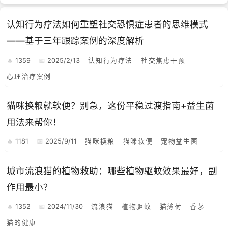
认知行为疗法如何重塑社交恐惧症患者的思维模式
——基于三年跟踪案例的深度解析
1359
2025/2/13
认知行为疗法
社交焦虑干预
心理治疗案例
猫咪换粮就软便？别急，这份平稳过渡指南+益生菌
用法来帮你！
1181
2025/9/11
猫咪换粮
猫咪软便
宠物益生菌
城市流浪猫的植物救助：哪些植物驱蚊效果最好，副
作用最小？
1352
2024/11/30
流浪猫
植物驱蚊
猫薄荷
香茅
猫的健康