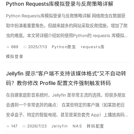
Python Requests库模拟登录与反爬策略详解
Python Requests库模拟登录与反爬策略详解 网络爬虫在数据获
取中扮演着重要角色，但越来越多的网站采取反爬措施，增加了爬
虫的难度。本文将详细介绍如何使用Python的 requests 库模拟
登录网站，保持登录状态，并有效应...
689
2025/7/13
Python爬虫
requests库
模拟登录
Jellyfin 提示“客户端不支持该媒体格式”又不自动转
码？教你修改 Profile 配置文件强制触发转码
在自建家庭影音系统时，Jellyfin 是非常主流的选择。但很多朋友
会遇到一个非常诡异的痛点： 在某些特定的客户端（如某款老旧
安卓盒子、特定的智能电视、甚至是某些套壳 App）上播放高码
率或特定编码（如 HEVC/H.265、DTS ...
147
2026/7/23
Jellyfin
NAS
转码配置