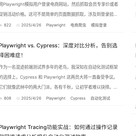
用Playwright模拟用户登录电商网站，然后抓取会员专享价或者
促销活动价格。这可不是简单的页面数据抓取，涉及到登录验
证、Cookie处理等等。别担心，我会尽量用大白话，结合实际
822
2025/4/26
Playwright
电商爬虫
模拟登录
案...
Playwright vs. Cypress：深度对比分析，告别选
择困难症！
作为一名混迹前端测试界多年的老鸟，我深知在自动化测试框架
的选择上，Cypress 和 Playwright 这两员大将一直备受争议。
它们就像武林中的两大门派，各有千秋，让初学者难以抉择。今
天，我就以一个过来人的身份，结合我多年的实战经验，...
808
2025/4/26
Playwright
Cypress
自动化测试
Playwright Tracing功能实战：如何通过操作记录