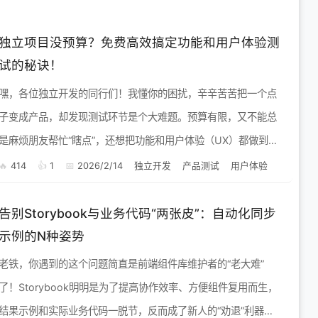
独立项目没预算？免费高效搞定功能和用户体验测
试的秘诀！
嘿，各位独立开发的同行们！我懂你的困扰，辛辛苦苦把一个点
子变成产品，却发现测试环节是个大难题。预算有限，又不能总
是麻烦朋友帮忙“瞎点”，还想把功能和用户体验（UX）都做到
位，这可怎么办？ 别急，作为过来人，我给大家支几招，都是我
414
1
2026/2/14
独立开发
产品测试
用户体验
自己实...
告别Storybook与业务代码“两张皮”：自动化同步
示例的N种姿势
老铁，你遇到的这个问题简直是前端组件库维护者的“老大难”
了！Storybook明明是为了提高协作效率、方便组件复用而生，
结果示例和实际业务代码一脱节，反而成了新人的“劝退”利器，