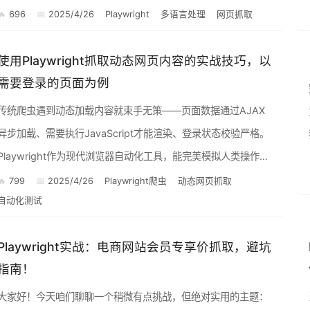
号框。这些就是跨语言数据提取的典型车祸现场。 编...
696
2025/4/26
Playwright
多语言处理
网页抓取
使用Playwright抓取动态网页内容的实战技巧，以
需要登录的页面为例
传统爬虫遇到动态加载内容就束手无策——页面数据通过AJAX
异步加载、需要执行JavaScript才能渲染、登录状态校验严格。
Playwright作为现代浏览器自动化工具，能完美模拟人类操作：
支持Chromium/Firefox/...
799
2025/4/26
Playwright爬虫
动态网页抓取
自动化测试
Playwright实战：电商网站会员专享价抓取，避坑
指南！
大家好！今天咱们聊聊一个稍微有点挑战，但绝对实用的主题：