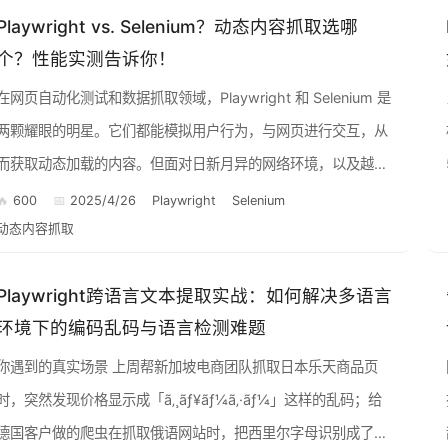
Playwright vs. Selenium？动态内容抓取选哪
个？性能实测告诉你！
在网页自动化测试和数据抓取领域，Playwright 和 Selenium 是
两颗耀眼的明星。它们都能模拟用户行为，与网页进行交互，从
而获取动态加载的内容。但面对日新月异的网络环境，以及越来
越复杂的 JavaScript 应用，两者在性能...
600
2025/4/26
Playwright
Selenium
动态内容抓取
Playwright跨语言文本提取实战：如何解决多语言
环境下的编码乱码与语言检测难题
遇到的真实场景 上周帮新加坡电商团队抓取日本乐天商品页
时，突然发现价格显示成「ã‚¸ãƒ¥ãƒ¼ã‚·ãƒ¼」这样的乱码；给
德国客户做的爬虫在抓取俄语网站时，把西里尔字母识别成了问