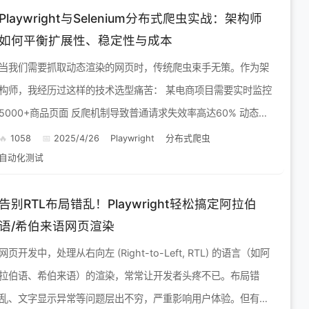
Playwright与Selenium分布式爬虫实战：架构师
如何平衡扩展性、稳定性与成本
当我们需要抓取动态渲染的网页时，传统爬虫束手无策。作为架
构师，我经历过这样的技术选型痛苦： 某电商项目需要实时监控
5000+商品页面 反爬机制导致普通请求失效率高达60% 动态加
载内容让XPath选择器集体失灵 这...
1058
2025/4/26
Playwright
分布式爬虫
自动化测试
告别RTL布局错乱！Playwright轻松搞定阿拉伯
语/希伯来语网页渲染
网页开发中，处理从右向左 (Right-to-Left, RTL) 的语言（如阿
拉伯语、希伯来语）的渲染，常常让开发者头疼不已。布局错
乱、文字显示异常等问题层出不穷，严重影响用户体验。但有了