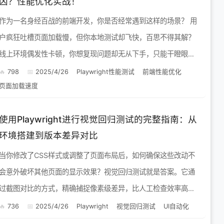
凶？性能优化实战！
作为一名身经百战的前端开发，你是否经常遇到这样的场景？ 用
户疯狂吐槽页面加载慢，但你本地测试却飞快，百思不得其解？
线上环境偶发性卡顿，你想复现问题却无从下手，只能干瞪眼？
好不容易找到性能瓶颈，但优化后效果不明显，怀疑人...
798
2025/4/26
Playwright性能测试
前端性能优化
页面加载速度
使用Playwright进行视觉回归测试的完整指南：从
环境搭建到版本差异对比
当你修改了CSS样式或调整了页面布局后，如何确保这些改动不
会意外破坏其他页面的显示效果？视觉回归测试就是答案。它通
过截图对比的方式，精确捕捉像素级差异，比人工检查效率高20
0倍以上。 Playwright环境配置 安装Node...
736
2025/4/26
Playwright
视觉回归测试
UI自动化