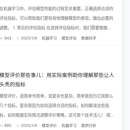
在机器学习中，评估模型性能的过程至关重要。正确选择合适的
评估指标，可以帮助我们更有效地理解模型的表现，做出必要的
整。 1. 常见的评估指标 在选择评估指标时，我们需要根据问
题的类型（分类问题还是回归问题）来做出合适的选择。以下
943
2025/1/9
机器学习
模型评估
数据科学
是...
模型评价那些事儿：用实际案例助你理解那些让人
头秃的指标
模型评价，说简单也简单，说复杂也复杂。简单是因为它就那么
几个指标，复杂是因为如何选择合适的指标，如何解读这些指
标，如何根据实际情况调整评价策略，这可是个技术活儿！ 很多
初学者看到精准率、召回率、F1值、AUC等等指标就头大，感觉
880
2025/1/9
模型评价
机器学习
案例分析