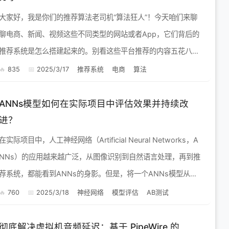
大家好，我是你们的推荐算法老司机“算法狂人”！今天咱们来聊
聊电商、新闻、视频这些不同类型的网站或者App，它们背后的
推荐系统是怎么搭建起来的。别看这些平台推荐的内容五花八
门，但背后的逻辑其实有相通之处。我会结合我多年的实战经
835
2025/3/17
推荐系统
电商
算法
验，给大家掰开...
ANNs模型如何在实际项目中评估效果并持续改
进？
在实际项目中，人工神经网络（Artificial Neural Networks，A
NNs）的应用越来越广泛，从图像识别到自然语言处理，再到推
荐系统，都能看到ANNs的身影。但是，将一个ANNs模型从实
验室环境部署到实际生产环境中，并持续...
760
2025/3/18
神经网络
模型评估
AB测试
彻底解决虚拟机音频延迟：基于 PipeWire 的