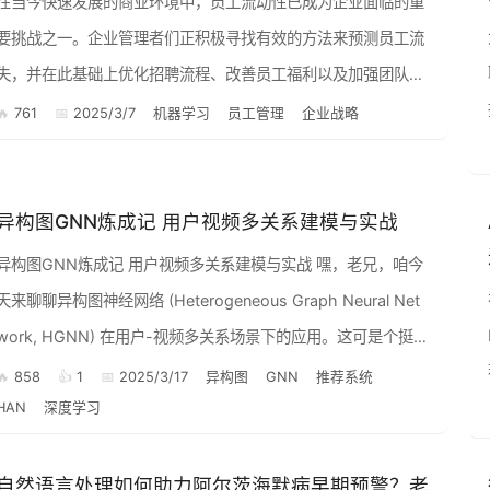
在当今快速发展的商业环境中，员工流动性已成为企业面临的重
要挑战之一。企业管理者们正积极寻找有效的方法来预测员工流
失，并在此基础上优化招聘流程、改善员工福利以及加强团队建
设。机器学习技术，作为一种强大的数据分析工具，正逐渐成为
761
2025/3/7
机器学习
员工管理
企业战略
企业人力资源管...
异构图GNN炼成记 用户视频多关系建模与实战
异构图GNN炼成记 用户视频多关系建模与实战 嘿，老兄，咱今
天来聊聊异构图神经网络 (Heterogeneous Graph Neural Net
work, HGNN) 在用户-视频多关系场景下的应用。这可是个挺有
意思的话题，尤其是你...
858
1
2025/3/17
异构图
GNN
推荐系统
HAN
深度学习
自然语言处理如何助力阿尔茨海默病早期预警？老