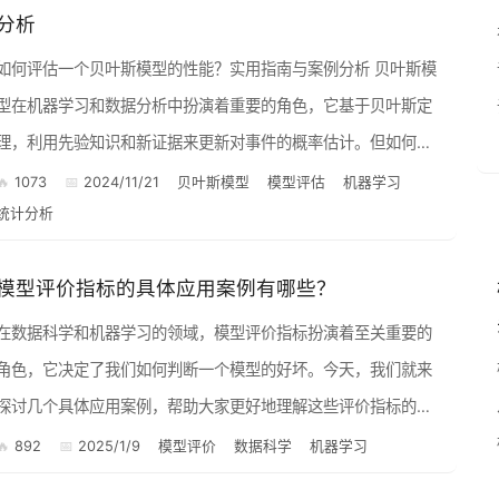
分析
如何评估一个贝叶斯模型的性能？实用指南与案例分析 贝叶斯模
型在机器学习和数据分析中扮演着重要的角色，它基于贝叶斯定
调
理，利用先验知识和新证据来更新对事件的概率估计。但如何评
估一个贝叶斯模型的性能呢？这篇文章将带你深入了解常用的评
1073
2024/11/21
贝叶斯模型
模型评估
机器学习
统计分析
估指标，...
模型评价指标的具体应用案例有哪些？
在数据科学和机器学习的领域，模型评价指标扮演着至关重要的
角色，它决定了我们如何判断一个模型的好坏。今天，我们就来
探讨几个具体应用案例，帮助大家更好地理解这些评价指标的实
际价值。 1. 精确率与召回率（Precision and Rec...
892
2025/1/9
模型评价
数据科学
机器学习