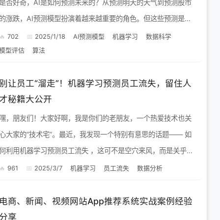
是否好奇，AI是如何预测未来的？从预测明天的天气到预测股市
的涨跌，AI预测模型扮演着越来越重要的角色。但这些预测是如
何实现的呢？这篇文章将带你深入了解AI预测模型背后的基本
702
2025/1/18
AI预测模型
机器学习
数据科学
模型评估
算法
原...
别让员工“溜走”！机器学习预测员工流失，留住人
才秘籍大公开
嘿，朋友们！大家好啊，我是你们的老朋友，一个热爱技术也关
心大家的“技术宅”。最近，我发现一个特别有意思的话题—— 如
何利用机器学习预测员工流失 ，这可不是空穴来风，而是关乎企
业发展的大事！ 你有没有遇到过这样的情况：辛辛苦苦培养的员
961
2025/3/7
机器学习
员工流失
数据分析
工...
电商、新闻、视频网站App推荐系统实战案例经验
分享