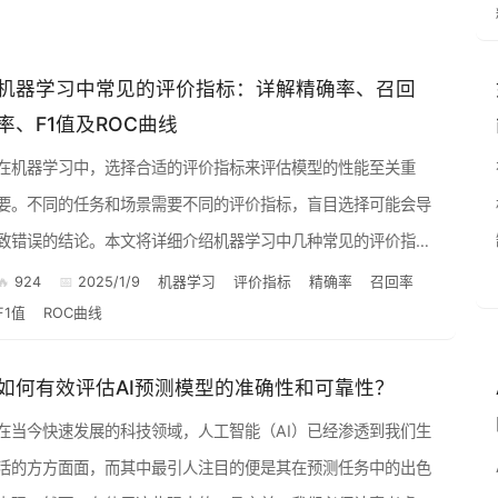
机器学习中常见的评价指标：详解精确率、召回
率、F1值及ROC曲线
在机器学习中，选择合适的评价指标来评估模型的性能至关重
要。不同的任务和场景需要不同的评价指标，盲目选择可能会导
致错误的结论。本文将详细介绍机器学习中几种常见的评价指
标，包括精确率、召回率、F1值和ROC曲线，并结合实际案例进
924
2025/1/9
机器学习
评价指标
精确率
召回率
F1值
ROC曲线
行讲解，帮助你...
如何有效评估AI预测模型的准确性和可靠性？
在当今快速发展的科技领域，人工智能（AI）已经渗透到我们生
活的方方面面，而其中最引人注目的便是其在预测任务中的出色