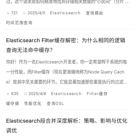
过，这个请求是如何精准地找到存储相关数据的“小房间”（分片 S
hard）的？特别是当你的查询涉...
721
2025/4/5
Elasticsearch
查询路由
时间范围查询
Elasticsearch Filter缓存解密：为什么相同的逻辑
查询无法命中缓存？
你好！作为一名Elasticsearch开发者，你一定希望榨干系统的每
一分性能，而Filter缓存（现在更准确地称为Node Query Cach
e）是其中至关重要的环节。它能显著加速那些重复执行的过滤查
询。但你是否遇到过这样的困境：明明...
635
2025/4/6
Elasticsearch
Filter缓存
缓存键
性能优化
查询DSL
Elasticsearch段合并深度解析：策略、影响与优化
调优