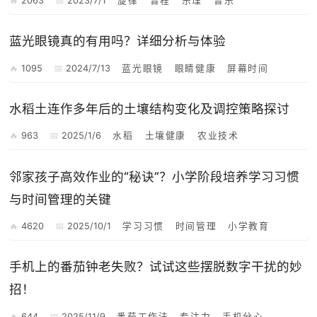
2063
2023/7/1
旋律
音程
乐理
音乐
蓝光眼镜真的有用吗？详细分析与体验
1095
2024/7/13
蓝光眼镜
眼睛健康
屏幕时间
水稻土连作多年后的土壤结构变化及调控策略探讨
963
2025/1/6
水稻
土壤健康
农业技术
邻家孩子高效作业的“秘诀”？小学阶段培养学习习惯
与时间管理的关键
4620
2025/10/1
学习习惯
时间管理
小学教育
手机上的番茄钟老失败？试试这些摆脱数字干扰的妙
招！
644
2025/11/9
番茄工作法
专注力
手机分心