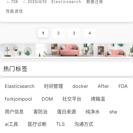
程尽可能快、尽可能平稳。为了加速...
728
2025/4/10
Elasticsearch
数据迁移
性能调优
1
2
3
4
热门标签
Elasticsearch
时间管理
docker
After
FDA
forkjoinpool
DOM
社交平台
烤箱温
用户信息
害防治
蛋白来源
纯净水
sha
ai工具
医疗诊断
TLS
沟通方式