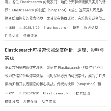
嘿，各位 Elasticsearch 的玩家们！咱们今天聊点硬核又实用的话
题：Elasticsearch 的快照（Snapshot）功能。这玩意儿可是数
据备份和恢复的救命稻草，尤其是在集群迁移、灾难恢复或者简单
的数据归档场景下，简直不要太...
885
2025/3/29
Elasticsearch
快照
数据类型
性能优化
备份恢复
Elasticsearch可搜索快照深度解析：原理、影响与
实践
随着数据量的爆炸式增长，如何在 Elasticsearch (ES) 中经济高
效地存储和管理海量数据，同时保留必要的可搜索性，成为了许多
架构师和开发者面临的核心挑战。传统的快照（Snapshot）和恢
复（Restore）机制虽然能实现数据...
691
2025/3/30
Elasticsearch
可搜索快照
数据分层
对象存储
成本优化