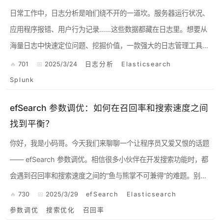
日常工作中，日志分析是咱们绕不开的一道坎。服务器运行状况、
应用程序报错、用户行为记录……这些数据都藏在日志里。想要从
海量日志中快速定位问题、挖掘价值，一款强大的日志管理工具必
不可少。今天，咱就来聊聊两款主流的日志分析工具：Elastics...
701
2025/3/24
日志分析
Elasticsearch
Splunk
efSearch 参数调优：如何在召回率和搜索速度之间
找到平衡？
你好，我是小码哥。今天我们来聊聊一个让程序员又爱又恨的话题
—— efSearch 参数调优。相信很多小伙伴在开发搜索功能时，都
会遇到召回率和搜索速度之间的“鱼与熊掌不可兼得”的难题。别担
心，今天我就来帮你拨开迷雾，教你如何在 efSea...
730
2025/3/29
efSearch
Elasticsearch
参数调优
搜索优化
召回率