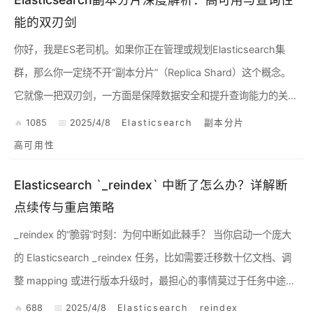
能的双刃剑
你好，我是ES老司机。如果你正在管理或规划Elasticsearch集
群，那么你一定绕不开“副本分片”（Replica Shard）这个概念。
它就像一把双刃剑，一方面是保障数据安全和提升查询能力的关
键，另一方面也带来了写入开销和资源消耗。...
1085
2025/4/8
Elasticsearch
副本分片
高可用性
Elasticsearch `_reindex` 中断了怎么办？详解断
点续传与重启策略
_reindex 的“脆弱”时刻：为何中断如此棘手？ 当你启动一个庞大
的 Elasticsearch _reindex 任务，比如需要迁移数十亿文档、调
整 mapping 或进行版本升级时，最担心的事情莫过于任务中途意
外中断。...
688
2025/4/8
Elasticsearch
reindex