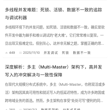
多线程并发难题：死锁、活锁、数据不一致的追踪
与调试利器
多线程环境下的并发问题，如死锁、活锁和数据不一致，确实是软
件开发中最为棘手和难以调试的“老大难”。它们常常难以复现，一
旦出现又极难定位。但别灰心，这并非无解之题，掌握正确的思路
和工具，能大大提升解决效率。 以下我将从方法论和具体工具两...
449
2025/11/10
并发调试
死锁
数据不一致
深度解析：多主（Multi-Master）架构下，高并发
写入的冲突解决与一致性保障
在现代大规模分布式系统中，多主（Multi-Master，也称双活或多
活）架构因其高可用性和就近写入的低延迟特性，成为许多跨国或
跨地域业务的首选。然而，多主架构在享受“处处可写”便利的同
时，也引入了分布式系统中最棘手的难题： 当多个节点在...
250
2026/7/2
数据库架构
分布式系统