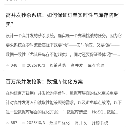
高并发秒杀系统：如何保证订单实时性与库存防超
卖？
设计一个高并发的秒杀系统，确实是一个充满挑战的任务，因为它
要求系统在瞬时流量高峰下既要“快”——实时响应，又要“准”——
数据一致性（尤其是库存不能超卖），同时还要保证整体“稳”——
系统高可用。传统的同步调用模式在这种场景下确实很难满足要
648
2025/10/3
秒杀系统
高并发
库存管理
求...
百万级并发抢购：数据库优化方案
在构建百万级用户并发抢购平台时，数据库层面的优化至关重要。
针对高并发写入和读取性能兼顾的需求，以及避免单点故障，以下
是一些数据库层面的优化方案： 1. 数据库选型： NoSQL 数据
库： 考虑使用 NoSQL 数据库，...
657
2025/10/3
数据库优化
高并发
抢购系统