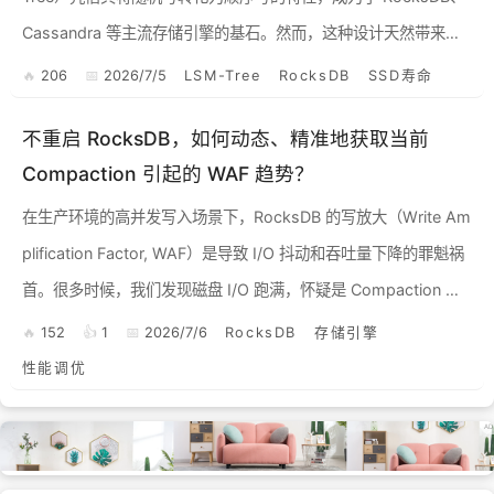
Cassandra 等主流存储引擎的基石。然而，这种设计天然带来了
一个致命的副作用： ...
206
2026/7/5
LSM-Tree
RocksDB
SSD寿命
不重启 RocksDB，如何动态、精准地获取当前
Compaction 引起的 WAF 趋势？
在生产环境的高并发写入场景下，RocksDB 的写放大（Write Am
plification Factor, WAF）是导致 I/O 抖动和吞吐量下降的罪魁祸
首。很多时候，我们发现磁盘 I/O 跑满，怀疑是 Compaction 引
起的...
152
1
2026/7/6
RocksDB
存储引擎
性能调优