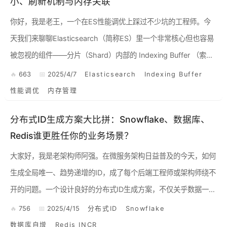
小、刷新机制与内存关联
你好，我是老王，一个在ES性能调优上踩过不少坑的工程师。今
天我们来聊聊Elasticsearch（简称ES）里一个非常核心但也容易
被忽视的组件——分片（Shard）内部的 Indexing Buffer （索引
缓冲区）。这玩意儿直接关系...
663
2025/4/7
Elasticsearch
Indexing Buffer
性能调优
内存管理
分布式ID生成方案大比拼：Snowflake、数据库、
Redis谁更胜任你的业务场景？
大家好，我是老架构师阿强。在微服务架构日益普及的今天，如何
生成全局唯一、趋势递增的ID，成了每个后端工程师或架构师绕不
开的问题。一个设计良好的分布式ID生成方案，不仅关乎数据一致
性，甚至影响系统性能和扩展性。今天，咱们就来掰扯掰扯几种主
756
2025/4/15
分布式ID
Snowflake
流...
数据库自增
Redis INCR