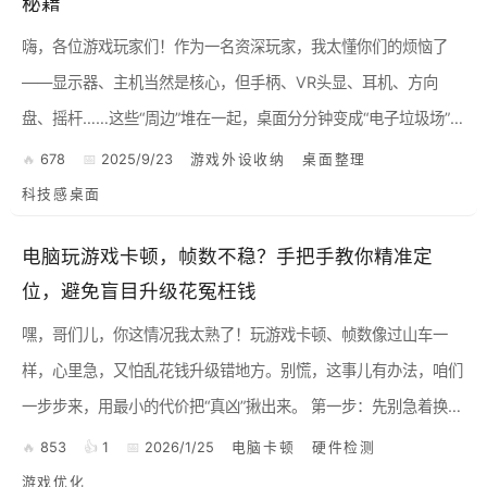
秘籍
嗨，各位游戏玩家们！作为一名资深玩家，我太懂你们的烦恼了
——显示器、主机当然是核心，但手柄、VR头显、耳机、方向
盘、摇杆……这些“周边”堆在一起，桌面分分钟变成“电子垃圾场”，
想找个东西都得刨半天，还谈什么“科技感”和“沉浸式体验”？别
678
2025/9/23
游戏外设收纳
桌面整理
担...
科技感桌面
电脑玩游戏卡顿，帧数不稳？手把手教你精准定
位，避免盲目升级花冤枉钱
嘿，哥们儿，你这情况我太熟了！玩游戏卡顿、帧数像过山车一
样，心里急，又怕乱花钱升级错地方。别慌，这事儿有办法，咱们
一步步来，用最小的代价把“真凶”揪出来。 第一步：先别急着换硬
件，软件层面做个“体检” 很多时候，卡顿不是硬件不行，...
853
1
2026/1/25
电脑卡顿
硬件检测
游戏优化