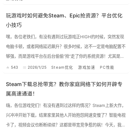
玩游戏时如何避免Steam、Epic抢资源？平台优化
小技巧
嘿，各位老铁们，有没有遇到过玩游戏正HIGH的时候，突然发现
电脑卡顿，或者网络延迟飙升？很多时候，这不一定是电脑配置不
够强，而是游戏平台在后台偷偷“抢”走了你的系统资源！尤其是St
eam和Epic Games这两大平台，后台下载、更新、云...
543
2026/1/25
Steam优化
游戏加速
PC性能
Steam下载总抢带宽？教你家庭网络下如何开辟专
属高速通道！
嗨，各位游戏党们！有没有遇到过这样的情况？Steam上新大作，
兴冲冲开始下载，结果家里其他人开始抱怨网速变慢了？智能电视
卡了，视频会议也断断续续？这都是带宽竞争惹的祸！今天，我就