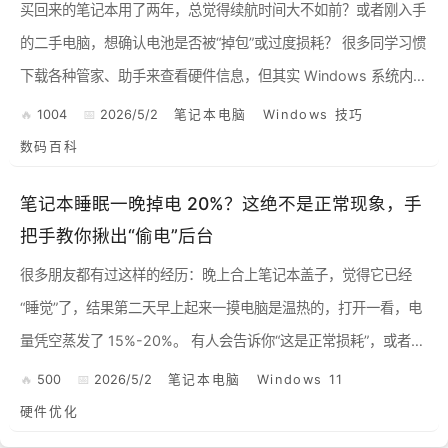
买回来的笔记本用了两年，总觉得续航时间大不如前？或者刚入手
的二手电脑，想确认电池是否被“掉包”或过度损耗？ 很多同学习惯
下载各种管家、助手来查看硬件信息，但其实 Windows 系统内置
了一个极其强大的电池分析工具。 只需要输入一行代...
1004
2026/5/2
笔记本电脑
Windows 技巧
数码百科
笔记本睡眠一晚掉电 20%？这绝不是正常现象，手
把手教你揪出“偷电”后台
很多朋友都有过这样的经历：晚上合上笔记本盖子，觉得它已经
“睡觉”了，结果第二天早上起来一摸电脑是温热的，打开一看，电
量凭空蒸发了 15%-20%。 有人会告诉你“这是正常损耗”，或者让
你“重装系统”。 但作为硬核玩家，我们要明确一点：...
500
2026/5/2
笔记本电脑
Windows 11
硬件优化