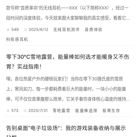
款号称“音质革命”的无线耳机——XXX（以下简称XXX），经过一
段时间的深度体验，今天就来跟大家聊聊我的真实感受，看看它是
否真的能满足我们这些对音质和科技感都有着极致追求的“硬核...
549
2025/6/12
无线耳机测评
音质体验
科技感耳机
零下30℃雪地露营，能量棒如何选才能暖身又不伤
胃？实战指南！
嘿，各位热爱户外的硬核玩家们！当你在零下30摄氏度的雪原
上，寒风如刀，每一步都耗费着巨大的能量时，一块小小的能量
棒，可不仅仅是果腹那么简单，它关乎着你身体核心温度的维持，
甚至决定着你是否能安全归来。更别提，在这样的极端环境下，肠
573
2025/7/31
雪地露营
能量棒选择
极寒生存
胃出任何状...
告别桌面“电子垃圾场”：我的游戏装备收纳与展示