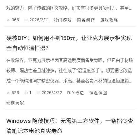
戏的魅力。除了传统的图文攻略，确实有很多更具吸引力、甚至能
带来收益的分享形式。我给你总结了几种思路，希望能给你一些启
366
2026/3/11
冷门游戏
内容创作
游戏攻略
发： ...
硬核DIY：如何用不到150元，让亚克力展示柜实现
全自动恒温恒湿？
在收藏界，亚克力展示柜因其高透明度而备受青睐，但它由于材质
较薄、隔热性差且缝隙多，往往成了“温湿度杀手”。想要把它改造
成一个能精准呵护精密仪器、乐高、甚至名贵木材的恒温恒湿箱，
并不需要昂贵的工业设备。 本文将分享一套基于 STC-30...
526
1
2026/4/22
DIY改造
恒温恒湿
硬核玩家
Windows 隐藏技巧：无需第三方软件，一条指令查
清笔记本电池真实寿命