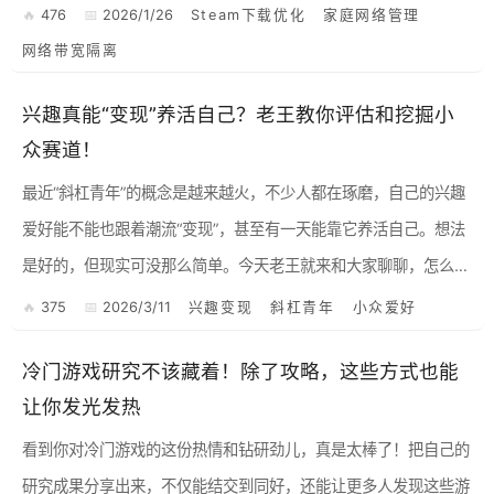
来跟大家聊聊怎么给Steam下载开个“特权通道”，让你的游戏...
476
2026/1/26
Steam下载优化
家庭网络管理
网络带宽隔离
兴趣真能“变现”养活自己？老王教你评估和挖掘小
众赛道！
最近“斜杠青年”的概念是越来越火，不少人都在琢磨，自己的兴趣
爱好能不能也跟着潮流“变现”，甚至有一天能靠它养活自己。想法
是好的，但现实可没那么简单。今天老王就来和大家聊聊，怎么判
断你的兴趣到底有没有“钱途”，以及那些不那么“主流”的小众兴...
375
2026/3/11
兴趣变现
斜杠青年
小众爱好
冷门游戏研究不该藏着！除了攻略，这些方式也能
让你发光发热
看到你对冷门游戏的这份热情和钻研劲儿，真是太棒了！把自己的
研究成果分享出来，不仅能结交到同好，还能让更多人发现这些游