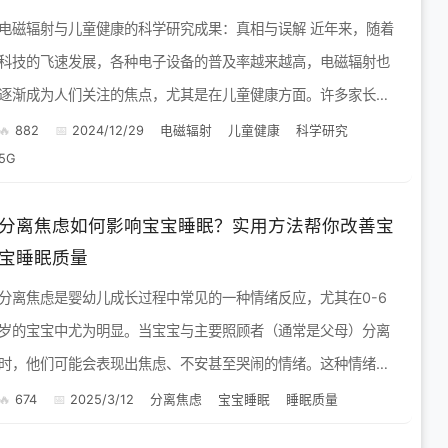
电磁辐射与儿童健康的科学研究成果：真相与误解 近年来，随着
科技的飞速发展，各种电子设备的普及率越来越高，电磁辐射也
逐渐成为人们关注的焦点，尤其是在儿童健康方面。许多家长担
心电磁辐射会对孩子的发育造成不利影响，甚至引发各种疾病。
882
2024/12/29
电磁辐射
儿童健康
科学研究
5G
那么，电...
分离焦虑如何影响宝宝睡眠？实用方法帮你改善宝
宝睡眠质量
分离焦虑是婴幼儿成长过程中常见的一种情绪反应，尤其在0-6
岁的宝宝中尤为明显。当宝宝与主要照顾者（通常是父母）分离
时，他们可能会表现出焦虑、不安甚至哭闹的情绪。这种情绪不
仅影响宝宝的心理健康，还会对他们的睡眠质量产生深远的影
674
2025/3/12
分离焦虑
宝宝睡眠
睡眠质量
响。 分离...