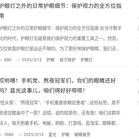
护眼灯之外的日常护眼细节：保护视力的全方位指
南
护眼灯之外的日常护眼细节：保护视力的全方位指南 在当今数字
化的时代，护眼灯无疑是我们保护视力的重要工具之一。然而，
仅仅依靠护眼灯是远远不够的。为了更好地保护眼睛，我们还需
要在日常生活中注意许多细节。以下是一些关键的护眼实践，帮
690
2025/3/13
护眼
视力保护
护眼灯
助你...
哎哟喂！手机党、熬夜冠军们，你们的眼睛还好
吗？蓝光这事儿，咱们得好好唠唠！
“低头族”、“熬夜冠军”、“手机重度依赖症患者”...这些标签，是不
是感觉膝盖中了一箭？没错，说的就是你，还有我！咱们这群年
轻人，每天抱着手机、电脑，刷剧、打游戏、逛淘宝...眼睛都快
“焊”在屏幕上了！ 但是！你有没有想过，这些电子设...
1689
2025/3/13
蓝光
护眼
眼睛疲劳