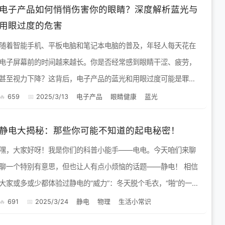
电子产品如何悄悄伤害你的眼睛？深度解析蓝光与
用眼过度的危害
随着智能手机、平板电脑和笔记本电脑的普及，年轻人每天花在
电子屏幕前的时间越来越长。你是否经常感到眼睛干涩、疲劳，
甚至视力下降？这背后，电子产品的蓝光和用眼过度可能是罪魁
祸首。今天，我们就来深度解析电子产品对眼睛的危害，并为你
659
2025/3/13
电子产品
眼睛健康
蓝光
提供一些实用的...
静电大揭秘：那些你可能不知道的起电秘密！
嘿，大家好呀！我是你们的科普小能手——电电。今天咱们来聊
聊一个特别有意思，但也让人有点小烦恼的话题——静电！ 相信
大家或多或少都体验过静电的“威力”：冬天脱个毛衣，“啪”的一
声，头发都竖起来了；跟人握手，突然被电一下，真是又惊又
691
2025/3/24
静电
物理
生活小常识
喜；有时候...