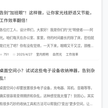
告别“加班眼”！这样做，让你家光线舒适又节能，
工作效率翻倍！
各位打工人、设计师们，大家好！我是你们的“光”明使者——阿
光。咱们每天在办公室、家里，待的时间最长的除了床，恐怕就
是灯光了吧？你有没有觉得，一天下来，眼睛又干又涩，颈椎也
跟着遭罪？这很有可能就是你家的光环境没布置好！ 今天，阿光
751
2025/4/27
室内照明
自然光
工作效率
就来跟...
桌面空间小？试试这些电子设备收纳神器，告别杂
乱！
桌面空间小却要放置很多电子设备，充电器、耳机、音箱等等，
确实很容易变得拥挤和杂乱，这种感觉我太懂了！别担心，其实
有很多巧妙的收纳工具和方法可以帮我们“变出”更多空间，让桌