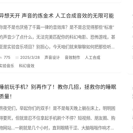
异想天开 声音的炼金术 人工合成音效的无限可能
你是不是也厌倦了千篇一律的音效库？是不是总觉得那些“标准”
的声音少了点什么，无法完美匹配你的科幻电影、恐怖游戏，甚
至是实验音乐项目？别担心，今天咱们就来聊聊如何把那些听起
来“不正常”，甚至人工合成的声音，变成你的秘密武器，打造出
775
2025/3/28
声音设计
音效制作
人工合成
实验音乐
科幻音效
独一无二的...
睡前玩手机？别再作了！教你几招，拯救你的睡眠
质量！
熬夜党们，举起你们的双手！是不是每天晚上躺在床上，明明困
得要死，但就是忍不住拿起手机刷个不停？短视频、朋友圈、购
物网站...一刷就是几个小时，直到眼睛干涩、大脑嗡嗡作响才恋