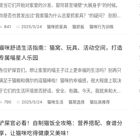
是当它们开始对家里的沙发、窗帘甚至墙壁“大展身手”的时候。
你是否也曾发出过“我家猫为什么总爱抓家具？”的疑问？ 别担
惊
心，这并不是你的猫咪在故意捣乱，而是它们天性使然。今天，
841
2025/5/24
猫咪抓家具
猫抓板
猫咪行为训练
我就来...
猫咪舒适生活指南：猫窝、玩具、活动空间，打造
专属喵星人乐园
各位铲屎官们，想让家里的喵主子过上更幸福的生活吗？别再只
满足于猫粮和偶尔的逗猫棒啦！猫咪的幸福感，很大程度上取决
于它们的生活环境是否舒适、安全、有趣。今天，我就来和大家
聊聊如何从猫窝的选择、玩具的推荐，到活动空间的布置，全方
790
2025/5/24
猫咪生活
猫窝选择
猫玩具推荐
位打造一个让猫...
铲屎官必看！自制猫饭全攻略：营养搭配、食谱分
享，让猫咪吃得健康又美味！