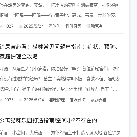
浸在甜美的梦乡，突然，一阵凄厉的猫叫声划破夜空，把你瞬间
醒！ “喵呜——喵呜——”声音尖锐、高亢，带着一丝丝的哀
怨，一声接着一声，仿佛在诉说着什么委屈。你揉着惺忪的睡
1027
2025/5/24
猫咪叫
猫叫原因
猫叫解决
眼，...
铲屎官必看！猫咪常见问题户指南：症状、预防、
家庭护理全攻略
导语：从喵星人到小病猫，你准备好了吗？ 各位铲屎官们，你们
有没有过这样的经历？ 猫主子突然精神不振，食欲不佳，猫粮都
吃得少了？ 猫主子疯狂挠痒痒，身上还出现了红疹？ 猫主子打
喷嚏、流鼻涕，还咳嗽，像个小老头一样？ ...
1035
2025/5/24
猫咪护理
猫咪预防
家庭养猫
公寓猫咪乐园打造指南!空间小?不存在的!
前言：小空间，大乐趣——为你的猫主子打造专属天地 各位铲屎