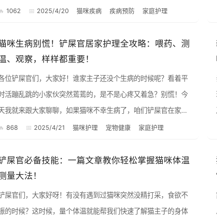
病，尤其是一些常见的传染病，在新猫到家初期或者抵抗力下降
1062
2025/4/20
猫咪疾病
疾病预防
家庭护理
时容易找上门。今...
猫咪生病别慌！铲屎官居家护理全攻略：喂药、测
温、观察，样样都重要！
各位铲屎官们，大家好！谁家主子还没个生病的时候呢？看着平
时活蹦乱跳的小家伙突然蔫蔫的，是不是心疼又着急？别慌！今
天我就来跟大家聊聊，如果猫咪不幸生病了，咱们铲屎官在家能
做些什么基础护理，让猫主子能更舒服一点，也能更好地配合治
868
2025/4/21
猫咪护理
宠物健康
家庭护理
疗，早日康复！...
铲屎官必备技能：一篇文章教你轻松掌握猫咪体温
测量大法！
铲屎官们，大家好呀！有没有遇到过猫咪突然没精打采，食欲不
振的时候？这时候，量个体温就能帮我们快速了解猫主子的身体