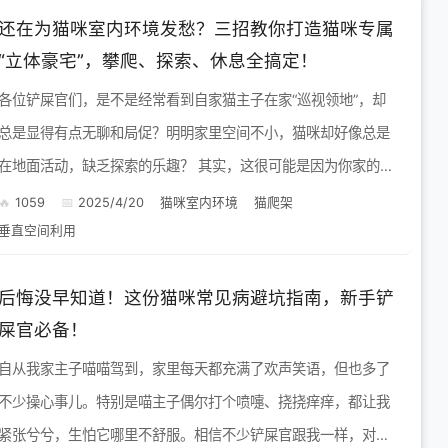
还在为猫咪室内环境发愁？三招教你打造猫咪专属
“立体豪宅”，攀爬、探索、休息全搞定！
各位铲屎官们，是不是经常看到自家猫主子在家“巡视领地”，却
总是显得有点无聊和局促？明明家里空间不小，猫咪却好像总是
在地面活动，缺乏探索的乐趣？ 其实，这很可能是因为你家的室
内环境对猫咪来说还不够“立体”和“丰富”！猫咪天生是攀爬高手
1059
2025/4/20
猫咪室内环境
猫爬架
垂直空间利用
和...
后悔没早知道！这份猫咪常见病避坑指南，新手铲
屎官必备！
自从我家主子喵喵驾到，家里每天都充满了欢声笑语，但也多了
不少操心事儿。特别是喵主子偶尔打个喷嚏、挠挠痒痒，都让我
紧张兮兮，生怕它哪里不舒服。相信不少铲屎官跟我一样，对猫