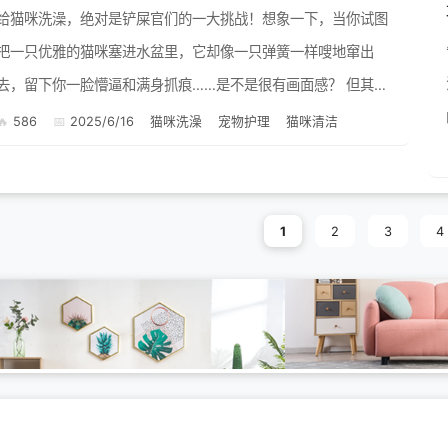
给猫咪洗澡，绝对是铲屎官们的一大挑战！想象一下，当你试图
把一只优雅的猫咪塞进水盆里，它却像一只弹簧一样嗖地窜出
去，留下你一脸懵逼和满身抓痕……是不是很有画面感？ 但其
实，只要掌握了正确的方法，给猫咪洗澡也能变成一件轻松愉快
586
2025/6/16
猫咪洗澡
宠物护理
猫咪清洁
的事情（至少...
1
2
3
4