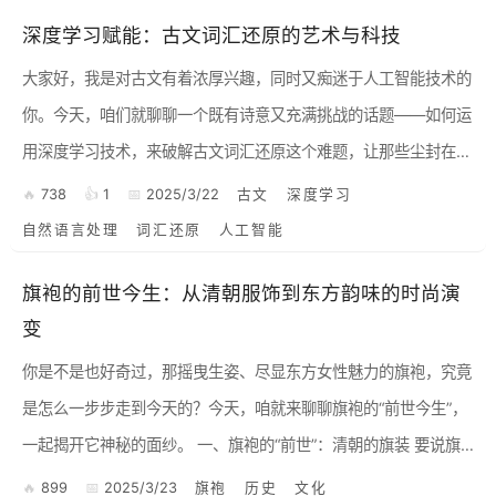
餐...
深度学习赋能：古文词汇还原的艺术与科技
大家好，我是对古文有着浓厚兴趣，同时又痴迷于人工智能技术的
你。今天，咱们就聊聊一个既有诗意又充满挑战的话题——如何运
用深度学习技术，来破解古文词汇还原这个难题，让那些尘封在历
史长河中的文字，重新焕发出它们的光彩。 1. 古文词汇还原：...
738
1
2025/3/22
古文
深度学习
自然语言处理
词汇还原
人工智能
旗袍的前世今生：从清朝服饰到东方韵味的时尚演
变
你是不是也好奇过，那摇曳生姿、尽显东方女性魅力的旗袍，究竟
是怎么一步步走到今天的？今天，咱就来聊聊旗袍的“前世今生”，
一起揭开它神秘的面纱。 一、旗袍的“前世”：清朝的旗装 要说旗
袍，就不得不提它的“前身”——清朝的旗装。旗装，顾...
899
2025/3/23
旗袍
历史
文化