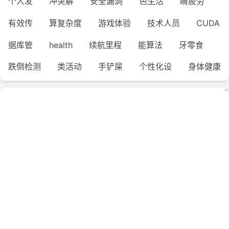
个人发
冲突解
安全漏洞
色生活
睛疲劳
有效传
算复杂度
游戏体验
技术人员
CUDA
据库管
health
续航里程
能算法
牙零食
跌倒检测
类活动
手铲屎
个性化设
身体健康