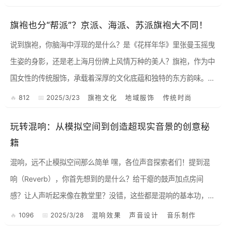
旗袍也分“帮派”？京派、海派、苏派旗袍大不同！
说到旗袍，你脑海中浮现的是什么？是《花样年华》里张曼玉摇曳
生姿的身影，还是老上海月份牌上风情万种的美人？旗袍，作为中
国女性的传统服饰，承载着深厚的文化底蕴和独特的东方韵味。但
你知道吗，旗袍可不是“一件衣服走天下”，它也分“帮派”！今天，
812
2025/3/23
旗袍文化
地域服饰
传统时尚
咱...
玩转混响：从模拟空间到创造超现实音景的创意秘
籍
混响，远不止模拟空间那么简单 嘿，各位声音探索者们！提到混
响（Reverb），你首先想到的是什么？给干瘪的鼓声加点房间
感？让人声听起来像在教堂里？没错，这些都是混响的基本功，模
拟真实物理空间，让声音更自然地融入混音。但如果只停留在这
1096
2025/3/28
混响效果
声音设计
音乐制作