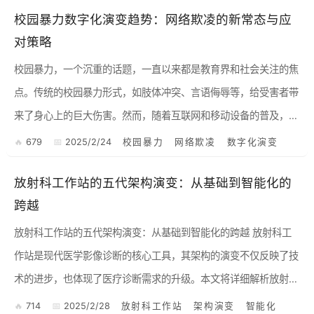
校园暴力数字化演变趋势：网络欺凌的新常态与应
对策略
校园暴力，一个沉重的话题，一直以来都是教育界和社会关注的焦
点。传统的校园暴力形式，如肢体冲突、言语侮辱等，给受害者带
来了身心上的巨大伤害。然而，随着互联网和移动设备的普及，校
园暴力也悄然发生了数字化演变，网络欺凌（Cyberbullyin...
679
2025/2/24
校园暴力
网络欺凌
数字化演变
放射科工作站的五代架构演变：从基础到智能化的
跨越
放射科工作站的五代架构演变：从基础到智能化的跨越 放射科工
作站是现代医学影像诊断的核心工具，其架构的演变不仅反映了技
术的进步，也体现了医疗诊断需求的升级。本文将详细解析放射科
工作站从第一代到第五代的架构演变过程，探讨每一代的特点、技
714
2025/2/28
放射科工作站
架构演变
智能化