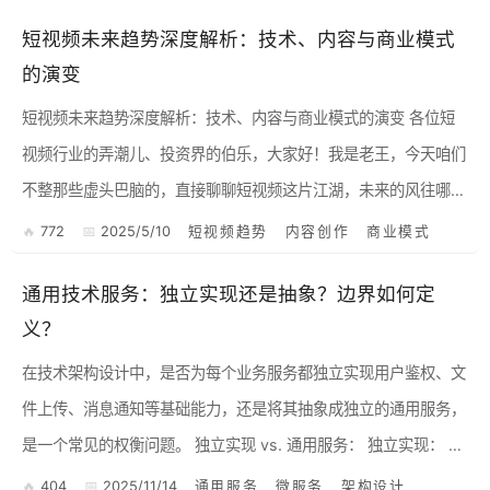
一...
短视频未来趋势深度解析：技术、内容与商业模式
的演变
短视频未来趋势深度解析：技术、内容与商业模式的演变 各位短
视频行业的弄潮儿、投资界的伯乐，大家好！我是老王，今天咱们
不整那些虚头巴脑的，直接聊聊短视频这片江湖，未来的风往哪儿
吹，浪往哪儿打。毕竟，谁不想站在风口上，猪都能飞起来，更何
772
2025/5/10
短视频趋势
内容创作
商业模式
况...
通用技术服务：独立实现还是抽象？边界如何定
义？
在技术架构设计中，是否为每个业务服务都独立实现用户鉴权、文
件上传、消息通知等基础能力，还是将其抽象成独立的通用服务，
是一个常见的权衡问题。 独立实现 vs. 通用服务： 独立实现： 优
点： 简单直接...
404
2025/11/14
通用服务
微服务
架构设计