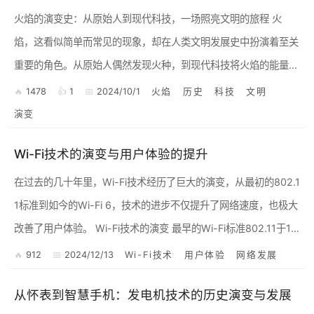
火焰的演变史：从原始人到现代科技，一场照亮文明的旅程 火
焰，这看似简单而常见的现象，却在人类文明发展史中扮演着至关
重要的角色。从原始人偶然发现火种，到现代科技将火焰的能量发
挥到极致，火焰的演变史，也是人类文明不断进步的缩影。 1....
1478
1
2024/10/1
火焰
历史
科技
文明
演变
Wi-Fi技术的演变与用户体验的提升
在过去的几十年里，Wi-Fi技术经历了巨大的演变，从最初的802.1
1标准到如今的Wi-Fi 6，技术的进步不仅提升了网络速度，也极大
改善了用户体验。 Wi-Fi技术的演变 最早的Wi-Fi标准802.11于19
97年发布，传输速...
912
2024/12/13
Wi-Fi技术
用户体验
网络发展
从怀表到智慧手机：发电机技术的历史演变与发展