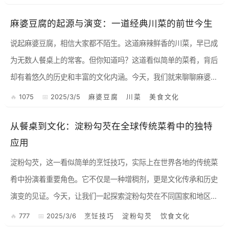
术...
麻婆豆腐的起源与演变：一道经典川菜的前世今生
说起麻婆豆腐，相信大家都不陌生。这道麻辣鲜香的川菜，早已成
为无数人餐桌上的常客。但你知道吗？这道看似简单的菜肴，背后
却有着悠久的历史和丰富的文化内涵。今天，我们就来聊聊麻婆豆
腐的起源与演变，带你了解这道经典川菜背后的故事。 一、麻婆
1075
2025/3/5
麻婆豆腐
川菜
美食文化
豆...
从餐桌到文化：淀粉勾芡在全球传统菜肴中的独特
应用
淀粉勾芡，这一看似简单的烹饪技巧，实际上在世界各地的传统菜
肴中扮演着重要角色。它不仅是一种增稠剂，更是文化传承和历史
演变的见证。今天，让我们一起探索淀粉勾芡在不同国家和地区传
统菜肴中的具体应用案例，并分析其背后的文化和历史因素。 中
777
2025/3/6
烹饪技巧
淀粉勾芡
饮食文化