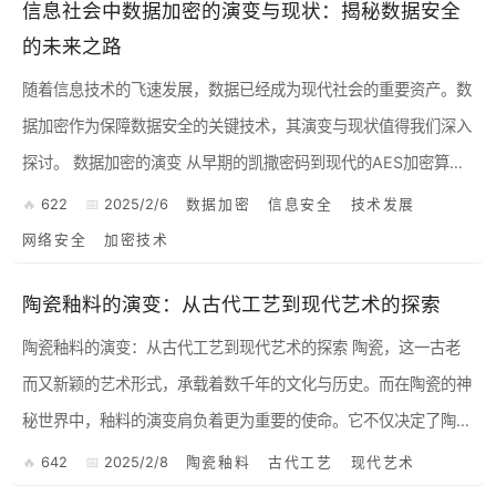
信息社会中数据加密的演变与现状：揭秘数据安全
的未来之路
随着信息技术的飞速发展，数据已经成为现代社会的重要资产。数
据加密作为保障数据安全的关键技术，其演变与现状值得我们深入
探讨。 数据加密的演变 从早期的凯撒密码到现代的AES加密算
法，数据加密技术经历了漫长的发展历程。早期加密技术主要...
622
2025/2/6
数据加密
信息安全
技术发展
网络安全
加密技术
陶瓷釉料的演变：从古代工艺到现代艺术的探索
陶瓷釉料的演变：从古代工艺到现代艺术的探索 陶瓷，这一古老
而又新颖的艺术形式，承载着数千年的文化与历史。而在陶瓷的神
秘世界中，釉料的演变肩负着更为重要的使命。它不仅决定了陶瓷
器物的外观与质感，更是工艺与艺术交汇的舞台。今天，我们就来
642
2025/2/8
陶瓷釉料
古代工艺
现代艺术
细...