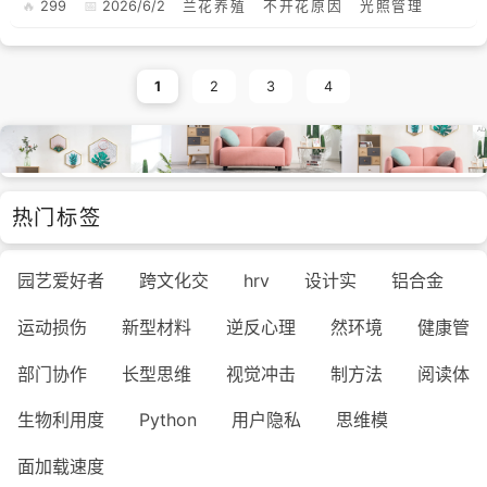
299
2026/6/2
兰花养殖
不开花原因
光照管理
1
2
3
4
热门标签
园艺爱好者
跨文化交
hrv
设计实
铝合金
运动损伤
新型材料
逆反心理
然环境
健康管
部门协作
长型思维
视觉冲击
制方法
阅读体
生物利用度
Python
用户隐私
思维模
面加载速度