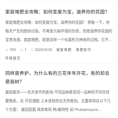
园艺...
家庭堆肥全攻略：如何变废为宝，滋养你的花园？
家庭堆肥全攻略：如何变废为宝，滋养你的花园？ 想象一下，你
每天产生的厨余垃圾，不再是污染环境的负担，而是滋养你花园的
宝贵资源。家庭堆肥，就是这样一个化腐朽为神奇的过程。它不仅
能减少垃圾填埋，还能为你心爱的花草提供天然、健康的肥料。今
700
1
2025/4/30
家庭堆肥
堆肥技巧
天...
环保园艺
同样是养护，为什么有的兰花年年开花，有的却总
是装树？
基因差异——先天条件的影响 不同品种甚至同一品种的不同无性
繁殖系，在 开花潜能 上本身就存在天然差别。主要体现在以下几
个方面： 基因层面 具体表现 种/属特性 如 Phalaenopsis...