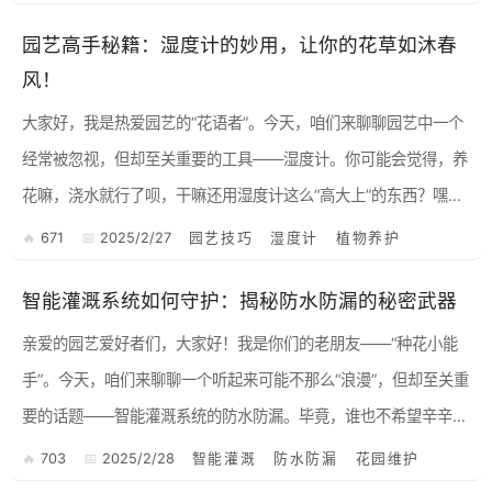
园艺高手秘籍：湿度计的妙用，让你的花草如沐春
风！
大家好，我是热爱园艺的“花语者”。今天，咱们来聊聊园艺中一个
经常被忽视，但却至关重要的工具——湿度计。你可能会觉得，养
花嘛，浇水就行了呗，干嘛还用湿度计这么“高大上”的东西？嘿
嘿，如果你也这么想，那可就错失了成为园艺高手的绝佳机会啦！
671
2025/2/27
园艺技巧
湿度计
植物养护
湿度...
智能灌溉系统如何守护：揭秘防水防漏的秘密武器
亲爱的园艺爱好者们，大家好！我是你们的老朋友——“种花小能
手”。今天，咱们来聊聊一个听起来可能不那么“浪漫”，但却至关重
要的话题——智能灌溉系统的防水防漏。毕竟，谁也不希望辛辛苦
苦打造的花园，因为灌溉系统的“水土不服”而毁于一旦，对吧？ ...
703
2025/2/28
智能灌溉
防水防漏
花园维护