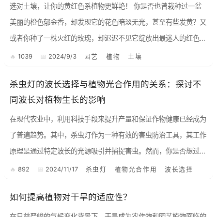
选对土壤，让你的黄红色系植物更鲜艳！ 你是否也曾栽种过一盆
美丽的橙色郁金香，却发现它的花色暗淡无光，甚至有些发黄？又
或者你种了一株火红的玫瑰，却迟迟不见它绽放出最迷人的红色？
其实，这些都是因为你没有选对合适的土壤！ 黄红色系...
1039
2024/9/3
园艺
植物
土壤
杀虫灯的波长选择与植物光合作用的关系：探讨不
同波长对植物生长的影响
在现代农业中，利用科技手段来提升产量和保证作物健康已经成为
了普遍趋势。其中，杀虫灯作为一种有效的害虫防治工具，其工作
原理是通过特定波长的光源吸引并捕捉害虫。然而，你是否想过这
些波长不仅能影响害虫，也会对植物自身造成怎样的影响呢？ 1...
892
2024/11/17
杀虫灯
植物光合作用
波长选择
如何提高植物对干旱的适应性？
在日益严峻的气候变化背景下，干旱成为农作物和园艺植物面临的