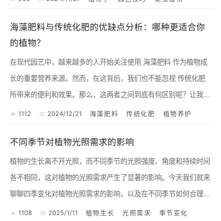
海藻肥料与传统化肥的优缺点分析：哪种更适合你
的植物？
在现代园艺中，越来越多的人开始关注使用 海藻肥料 作为植物成
长的重要营养来源。然而，在这背后，我们也不能忽视 传统化肥
所带来的便利和效果。那么，这两者之间到底有何区别呢？让我们
从各自的优缺点来进行深入探讨。 海藻肥料：天然之选 ...
1112
2024/12/21
海藻肥料
传统化肥
植物养护
不同季节对植物光照需求的影响
植物的生长离不开光照，而不同季节的光照强度、角度和持续时间
各不相同，这对植物的光照需求产生了显著的影响。今天我们就来
聊聊四季变化对植物光照需求的影响，以及在不同季节如何合理调
配光照，以使植物健康成长。 春季 ，万物复苏，日照时间逐渐...
1108
2025/1/11
植物生长
光照需求
季节变化