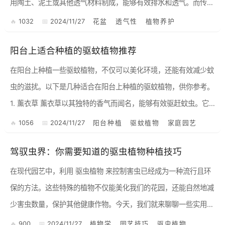
用陶土、泥土或其他透气材料制成，能够有效排水和透气。而传统
花盆多为塑料或玻璃，虽然美观，但透气性较差。 ...
1032
2024/11/27
花盆
透气性
植物养护
阳台上适合种植的驱蚊植物推荐
在阳台上种植一些驱蚊植物，不仅可以美化环境，还能有效减少蚊
虫的滋扰。以下是几种适合在阳台上种植的驱蚊植物，供你参考。
1. 薰衣草 薰衣草以其独特的香气而闻名，能够有效驱赶蚊虫。它
喜欢阳光充足的环境，适合在阳台上种植。你可以选择在...
1056
2024/11/27
阳台种植
驱蚊植物
家庭园艺
驾驭虫界：你需要知道的驱虫植物种植技巧
在现代园艺中，利用 驱虫植物 来控制害虫已经成为一种流行且环
保的方法。这些特殊的植物不仅能美化我们的花园，还能自然地减
少害虫数量，保护其他健康作物。今天，我们就来聊聊一些实用的
种植技巧，让你轻松驾驭这门艺术。 1. 理解何为驱虫植物 ...
900
2024/11/27
植物学
园艺技巧
驱虫植物