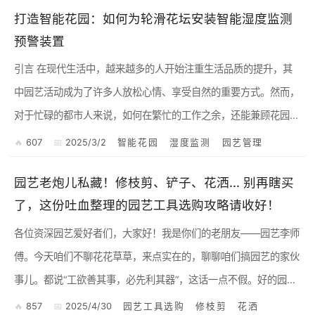
打造智能花园：如何为轮滑花坛安装智能湿度监测
预警装置
引言 在现代生活中，越来越多的人开始注重生活品质的提升，其
中园艺活动成为了许多人放松心情、享受自然的重要方式。然而，
对于忙碌的都市人来说，如何在繁忙的工作之余，还能兼顾花园的
养护，成为了一个难题。特别是在轮滑花坛这种特殊环境下，植物
607
2025/3/2
智能花园
湿度监测
园艺管理
的...
园艺老炮儿私藏！修枝剪、铲子、花洒... 别再瞎买
了，这份吐血整理的园艺工具选购攻略请收好！
各位资深园艺爱好者们，大家好！我是你们的老朋友——园艺李师
傅。今天咱们不聊花花草草，来点实在的，聊聊咱们搞园艺的家伙
事儿。都说“工欲善其事，必先利其器”，这话一点不假。好的园艺
工具，不仅能让咱们事半功倍，还能大大提升园艺体验。但市面上
857
2025/4/30
园艺工具选购
修枝剪
花洒