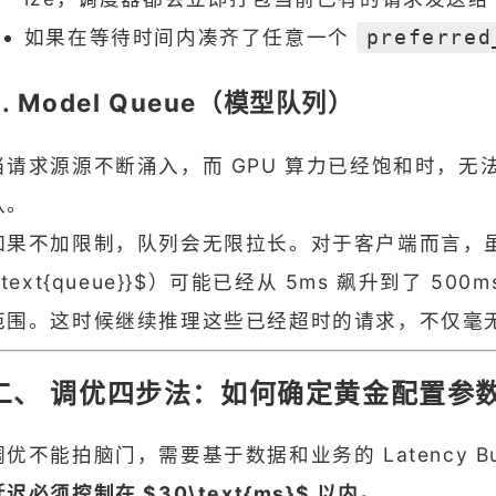
如果在等待时间内凑齐了任意一个
preferred
2. Model Queue（模型队列）
当请求源源不断涌入，而 GPU 算力已经饱和时，无法立即处
队。
如果不加限制，队列会无限拉长。对于客户端而言，虽然服
{\text{queue}}$）可能已经从 5ms 飙升到了 
范围。这时候继续推理这些已经超时的请求，不仅毫无
二、 调优四步法：如何确定黄金配置参
调优不能拍脑门，需要基于数据和业务的 Latency 
延迟必须控制在 $30\text{ms}$ 以内。