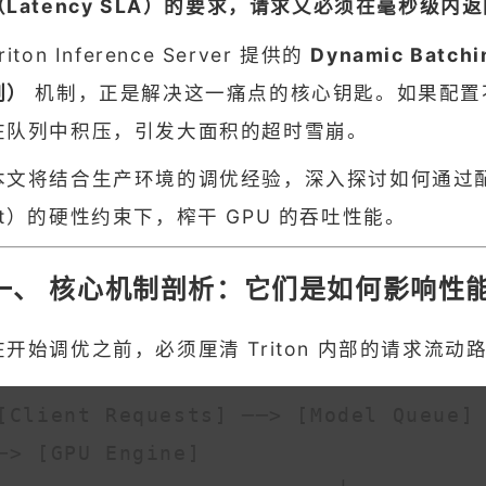
（Latency SLA）的要求，请求又必须在毫秒级内
riton Inference Server 提供的
Dynamic Bat
列）
机制，正是解决这一痛点的核心钥匙。如果配置不
在队列中积压，引发大面积的超时雪崩。
本文将结合生产环境的调优经验，深入探讨如何通过配置这
et）的硬性约束下，榨干 GPU 的吞吐性能。
一、 核心机制剖析：它们是如何影响性
在开始调优之前，必须厘清 Triton 内部的请求流
[Client Requests] ──> [Model Queue]
─> [GPU Engine]
