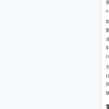
$
{
t