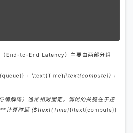
nd-to-End Latency）主要由两部分组
t{queue}} + \text{Time}
{\text{compute}} +
（网络传输与编解码）通常相对固定，调优的关键在于控
**计算时延 ($\text{Time}
{\text{compute}}