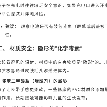
孩子在充电时往往缺乏安全意识，如果充电口进入汗
寿命会骤减并伴随风险。
建议：
观察电池是否有鼓包迹象（屏幕或后盖被顶
惯。
二、 材质安全：隐形的“化学毒素”
比起看得见的辐射，材质中的有害物质是“隐形”的。
物质极易通过皮肤毛孔渗透进体内。
1. 邻苯二甲酸盐（增塑剂）的威胁
为了让表带手感更柔软，一些低廉的PVC材质会添加
的作用，长期接触可能影响儿童的生长发育。