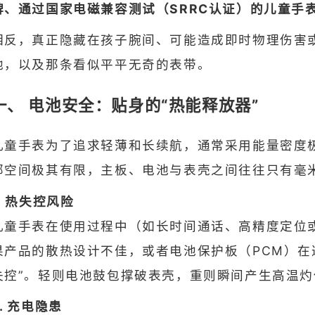
牌、通过国家电磁兼容测试（SRRC认证）的儿童手
相反，真正隐藏在孩子腕间、可能造成即时物理伤害
池，以及那条看似平平无奇的表带。
一、 电池安全：贴身的“热能释放器”
儿童手表为了追求轻薄和长续航，通常采用能量密度
部空间极其有限，主板、电池与表壳之间往往只有毫
1. 热失控风险
儿童手表在使用过程中（如长时间通话、高精度定位
果产品的散热设计不佳，或者电池保护板（PCM）在
失控”。轻则电池鼓包撑破表壳，重则瞬间产生高温
2. 充电隐患