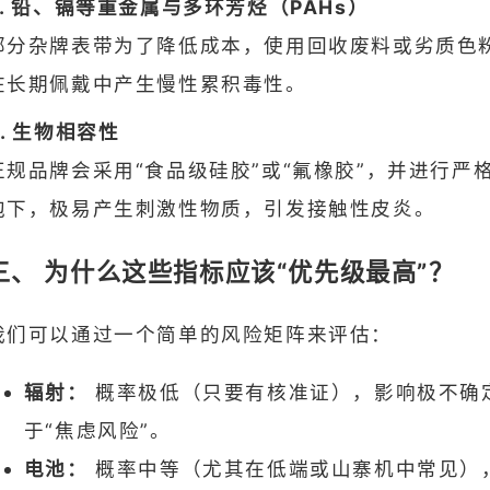
2. 铅、镉等重金属与多环芳烃（PAHs）
部分杂牌表带为了降低成本，使用回收废料或劣质色
在长期佩戴中产生慢性累积毒性。
3. 生物相容性
正规品牌会采用“食品级硅胶”或“氟橡胶”，并进行
泡下，极易产生刺激性物质，引发接触性皮炎。
三、 为什么这些指标应该“优先级最高”？
我们可以通过一个简单的风险矩阵来评估：
辐射：
概率极低（只要有核准证），影响极不确
于“焦虑风险”。
电池：
概率中等（尤其在低端或山寨机中常见）