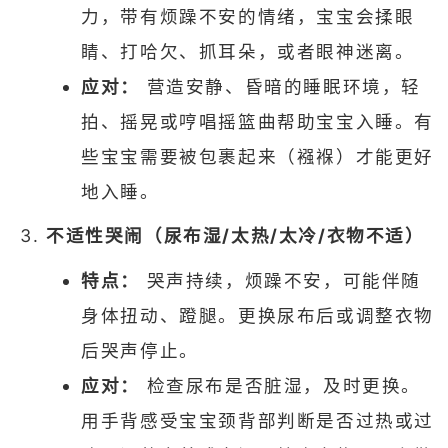
力，带有烦躁不安的情绪，宝宝会揉眼
睛、打哈欠、抓耳朵，或者眼神迷离。
应对：
营造安静、昏暗的睡眠环境，轻
拍、摇晃或哼唱摇篮曲帮助宝宝入睡。有
些宝宝需要被包裹起来（襁褓）才能更好
地入睡。
不适性哭闹（尿布湿/太热/太冷/衣物不适）
特点：
哭声持续，烦躁不安，可能伴随
身体扭动、蹬腿。更换尿布后或调整衣物
后哭声停止。
应对：
检查尿布是否脏湿，及时更换。
用手背感受宝宝颈背部判断是否过热或过