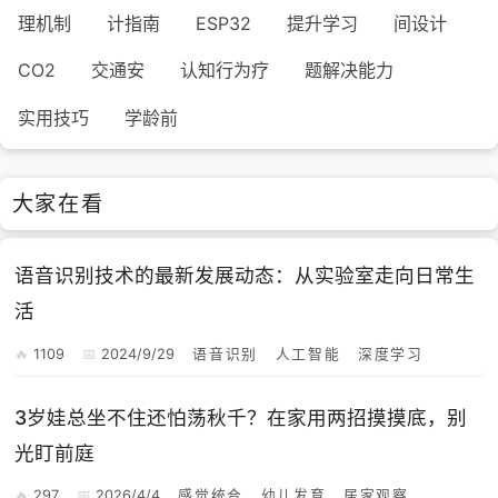
理机制
计指南
ESP32
提升学习
间设计
CO2
交通安
认知行为疗
题解决能力
实用技巧
学龄前
大家在看
语音识别技术的最新发展动态：从实验室走向日常生
活
1109
2024/9/29
语音识别
人工智能
深度学习
3岁娃总坐不住还怕荡秋千？在家用两招摸摸底，别
光盯前庭
297
2026/4/4
感觉统合
幼儿发育
居家观察