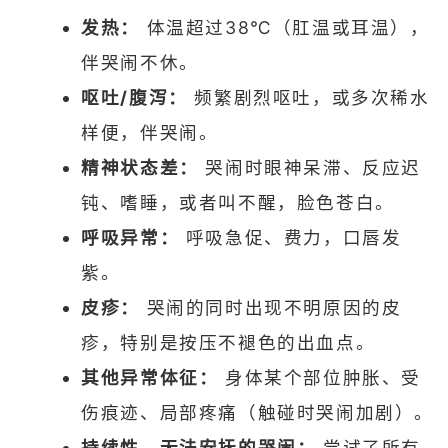
发热：
体温超过38℃（肛温或耳温），
伴哭闹不休。
呕吐/腹泻：
频繁剧烈呕吐，或多次稀水
样便，伴哭闹。
精神状态差：
哭闹时眼神呆滞、反应迟
钝、嗜睡，或者叫不醒，脸色苍白。
呼吸异常：
呼吸急促、费力，口唇发
紫。
皮疹：
哭闹的同时出现不明原因的皮
疹，特别是按压不褪色的出血点。
其他异常体征：
身体某个部位肿胀、受
伤痕迹、局部疼痛（触碰时哭闹加剧）。
持续性、无法安抚的哭闹：
尝试了所有