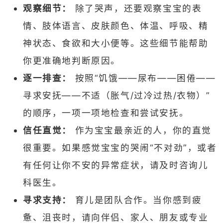
观察细节：
除了哭声，还要观察宝宝的表
情、肢体语言、皮肤颜色、体温、呼吸、精
神状态、食欲和大小便等。这些细节能帮助
你更准确地判断原因。
逐一排查：
按照“饥饿——尿布——困倦——
寻求安抚——不适（胀气/过冷过热/衣物）”
的顺序，一项一项地检查和尝试安抚。
信任直觉：
作为宝宝最亲近的人，你的直觉
很重要。如果感觉宝宝的哭闹“不对劲”，或者
有任何让你不安的异常症状，请及时咨询儿
科医生。
寻求支持：
育儿是团队合作。当你感到疲
惫、沮丧时，请向伴侣、家人、朋友或专业