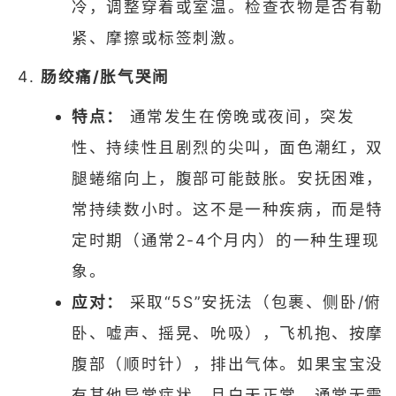
冷，调整穿着或室温。检查衣物是否有勒
紧、摩擦或标签刺激。
肠绞痛/胀气哭闹
特点：
通常发生在傍晚或夜间，突发
性、持续性且剧烈的尖叫，面色潮红，双
腿蜷缩向上，腹部可能鼓胀。安抚困难，
常持续数小时。这不是一种疾病，而是特
定时期（通常2-4个月内）的一种生理现
象。
应对：
采取“5S”安抚法（包裹、侧卧/俯
卧、嘘声、摇晃、吮吸），飞机抱、按摩
腹部（顺时针），排出气体。如果宝宝没
有其他异常症状，且白天正常，通常无需