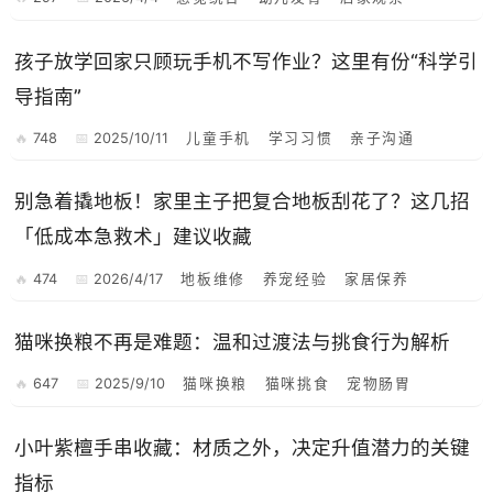
孩子放学回家只顾玩手机不写作业？这里有份“科学引
导指南”
748
2025/10/11
儿童手机
学习习惯
亲子沟通
别急着撬地板！家里主子把复合地板刮花了？这几招
「低成本急救术」建议收藏
474
2026/4/17
地板维修
养宠经验
家居保养
猫咪换粮不再是难题：温和过渡法与挑食行为解析
647
2025/9/10
猫咪换粮
猫咪挑食
宠物肠胃
小叶紫檀手串收藏：材质之外，决定升值潜力的关键
指标