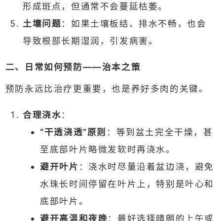
形成斑点，但通常不会蔓延枯萎。
土壤问题
：如果土壤板结、排水不畅，也会
导致根部长期湿润，引发病害。
二、日常如何预防——治本之策
预防永远比治疗更重要，也是养好多肉的关键。
合理浇水
：
“干透浇透”原则
：等到盆土完全干燥，甚
至底部叶片略微发软时再浇水。
避开叶片
：浇水时尽量沿着盆边浇，避免
水珠长时间停留在叶片上，特别是叶心和
底部叶片。
避开高温和夜晚
：最好选择晴朗的上午或