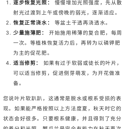
逐步恢复光照：
慢慢增加光照强度，先从散
射光过渡到上午或傍晚的弱光，逐渐适应。
恢复正常浇水：
等盆土干透再浇透水。
少量施薄肥：
开始施用稀薄的复合肥，每周
一次。等植株恢复活力后，再转为以磷钾肥
为主的促花肥。
适当修剪：
如果有过于软弱或徒长的叶片，
可以适当修剪，促进侧芽萌发，为开花做准
备。
您说叶片软趴趴，这通常是脱水或根系受损的表
现。如果能严格按照以上方法度夏，秋天时它的
状态会好很多。只要根系健康，并且得到了充分
的养分和光照，蟹爪兰是完全有能力在秋天再次