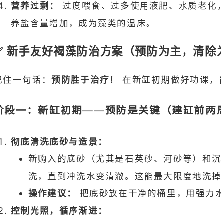
营养过剩：
过度喂食、过多使用液肥、水质老化
养盐含量增加，成为藻类的温床。
✅ 新手友好褐藻防治方案（预防为主，清除
记住一句话：
预防胜于治疗！
在新缸初期做好功课，
阶段一：新缸初期——预防是关键（建缸前两
彻底清洗底砂与造景：
新购入的底砂（尤其是石英砂、河砂等）和
洗，直到冲洗水变清澈。这能最大限度地洗
操作建议：
把底砂放在干净的桶里，用强力
控制光照，循序渐进：