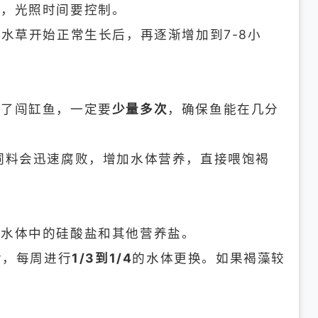
时，光照时间要控制。
水草开始正常生长后，再逐渐增加到7-8小
放了闯缸鱼，一定要
少量多次
，确保鱼能在几分
饲料会迅速腐败，增加水体营养，直接喂饱褐
释水体中的硅酸盐和其他营养盐。
后，每周进行
1/3到1/4
的水体更换。如果褐藻较